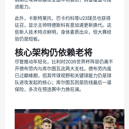
进能力。
此外，卡斯特莱托、巴卡约科等U23球员也获得
征召，显示主帅特德斯科有意加速更新换代。这
些新人技术特点鲜明，身体素质出众，但大赛经
验仍是短板。
核心架构仍依赖老将
尽管推动年轻化，比利时2026世界杯阵容仍离不
开德布劳内与库尔图瓦这两大支柱。德布劳内虽
已过巅峰期，但其传球视野和关键球能力仍是球
队进攻发起的核心；库尔图瓦则是防线最后一道
保险，多次在预选赛中力挽狂澜。