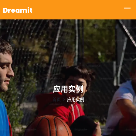
应用实例
首页
应用实例