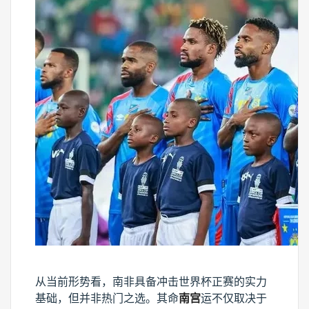
从当前形势看，南非具备冲击世界杯正赛的实力
基础，但并非热门之选。其命
南宫
运不仅取决于