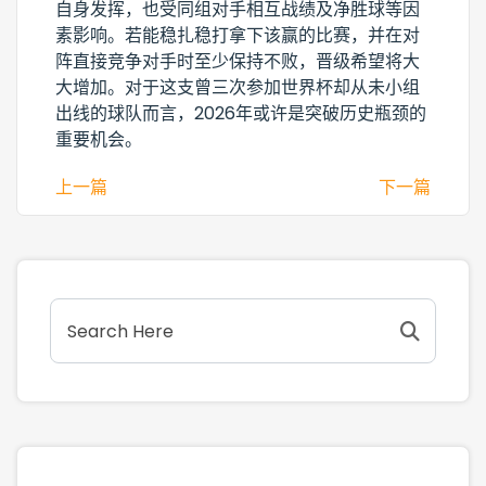
自身发挥，也受同组对手相互战绩及净胜球等因
素影响。若能稳扎稳打拿下该赢的比赛，并在对
阵直接竞争对手时至少保持不败，晋级希望将大
大增加。对于这支曾三次参加世界杯却从未小组
出线的球队而言，2026年或许是突破历史瓶颈的
重要机会。
上一篇
下一篇