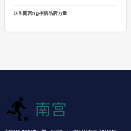
联系
南宫ng相信品牌力量