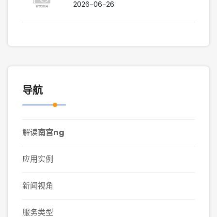
2026-06-26
导航
解读
南宫ng
应用实例
新闻视角
服务类型