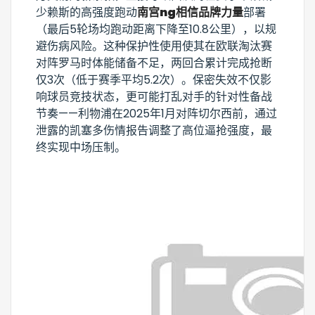
少赖斯的高强度跑动
南宫ng相信品牌力量
部署
（最后5轮场均跑动距离下降至10.8公里），以规
避伤病风险。这种保护性使用使其在欧联淘汰赛
对阵罗马时体能储备不足，两回合累计完成抢断
仅3次（低于赛季平均5.2次）。保密失效不仅影
响球员竞技状态，更可能打乱对手的针对性备战
节奏——利物浦在2025年1月对阵切尔西前，通过
泄露的凯塞多伤情报告调整了高位逼抢强度，最
终实现中场压制。