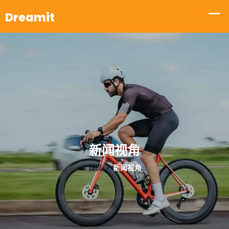
新闻视角
首页
新闻视角