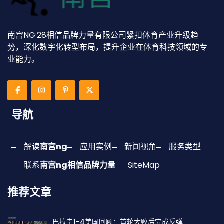
南宫NG·28相信品牌力量有限公司紧扣体育产业升级趋
势，深化数字化转型布局，提升企业在体育科技领域的专
业能力。
导航
解读
南宫ng
应用实例
新闻视角
服务类型
联系
南宫ng相信品牌力量
SiteMap
推荐文章
巴拉圭1-4美国回顾：首轮大败后完成反弹