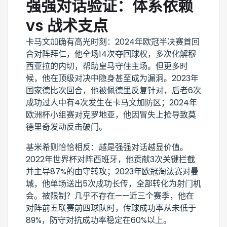
强强对话验证：体系依赖
vs 战术支点
卡马文加确有高光时刻：2024年欧冠半决赛首回
合对阵拜仁，他全场14次夺回球权，多次化解穆
西亚拉的内切，帮助皇马守住主场。但更多时
候，他在顶级对决中隐身甚至成为漏洞。2023年
国家德比次回合，他被佩德里反复针对，后者6次
成功过人中有4次发生在卡马文加防区；2024年
欧洲杯小组赛对克罗地亚，他因冒失上抢导致莫
德里奇发动反击破门。
基米希则恰恰相反：越是强强对话越显价值。
2022年世界杯对阵西班牙，他贡献3次关键拦截
并主导87%的由守转攻；2023年欧冠淘汰赛对曼
城，他单场送出5次成功长传，全部转化为射门机
会。被限制？几乎不存在——近三个赛季，他在
对阵前五联赛前四球队时，传球成功率从未低于
89%，防守对抗成功率稳定在60%以上。