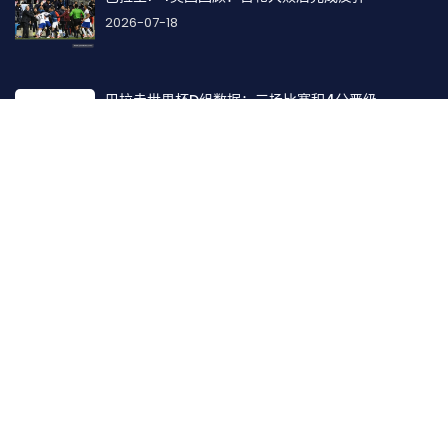
2026-07-18
巴拉圭世界杯D组数据：三场比赛积4分晋级
2026-07-13
找到我们
地址:
上海市闵行区恒西路139号
电话:
15794429002
邮箱:
vivacious@yahoo.com