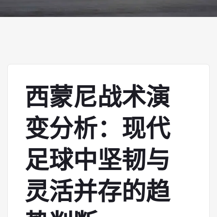
西蒙尼战术演
变分析：现代
足球中坚韧与
灵活并存的趋