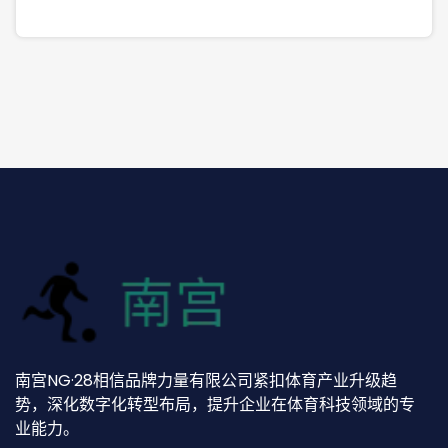
南宫NG·28相信品牌力量有限公司紧扣体育产业升级趋
势，深化数字化转型布局，提升企业在体育科技领域的专
业能力。