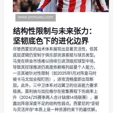
结构性限制与未来张力：
坚韧底色下的进化边界
尽管西蒙尼的战术体系展现出显著灵活性，但其
底层逻辑仍受制于俱乐部资源禀赋与球员类型。
马竞在转会市场难以持续引进顶级控球型中场，
导致其控球推进仍高度依赖格列兹曼个人能力，
一旦其被针对性限制（如2025年1月对阵皇马时
被卡马文加全程盯防），进攻流畅度即出现断
层。此外，三中卫体系对边翼卫的往返能力要求
极高，莫利纳与加拉格尔在密集赛程下伤病率上
升（2024/25赛季两人合计缺席14场联赛），暴
露出阵容深度不足的结构性弱点。西蒙尼的“坚韧
与灵活并存”本质上是一种资源约束下的最优解，