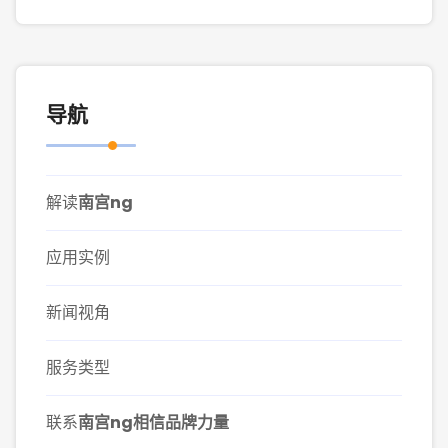
导航
解读
南宫ng
应用实例
新闻视角
服务类型
联系
南宫ng相信品牌力量