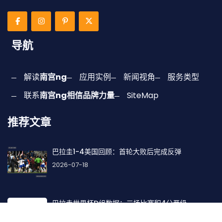
导航
解读
南宫ng
应用实例
新闻视角
服务类型
联系
南宫ng相信品牌力量
SiteMap
推荐文章
巴拉圭1-4美国回顾：首轮大败后完成反弹
2026-07-18
巴拉圭世界杯D组数据：三场比赛积4分晋级
2026-07-13