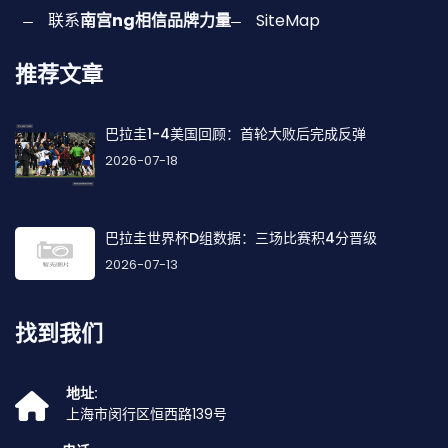
联系
南宫ng相信品牌力量
SiteMap
推荐文章
巴拉圭1-4美国回顾：首轮大败后完成反弹
2026-07-18
巴拉圭世界杯D组数据：三场比赛积4分晋级
2026-07-13
找到我们
地址:
上海市闵行区恒西路139号