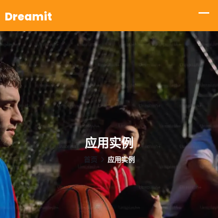
应用实例
首页
应用实例