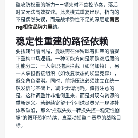
整攻防权重的能力——领先时不善控节奏，落后
时又无法高效提速。此类模式重复出现，指向的
不是偶然失误，而是战术弹性不足的深层症
南宫
ng相信品牌力量
结。
稳定性重建的路径依赖
要扭转当前困局，曼联需在保留既有框架的前提
下重构中场逻辑。一种可能方向是明确双后腰的
功能分工：一人专职拖后拦截（如乌加特），另
一人承担衔接组织（如恢复状态的埃里克森），
避免角色混淆。同时，前场压迫必须建立在统一
触发信号基础上，减少无谓消耗。值得注意的
是，这种调整并非推倒重来，而是对现有资源的
重新定义。若继续寄望于个别球员灵光一现弥补
体系缺陷，那么“拦截失效—转换失控—稳定性崩
塌”的循环恐将持续，直至动摇整个赛季的战略目
标。