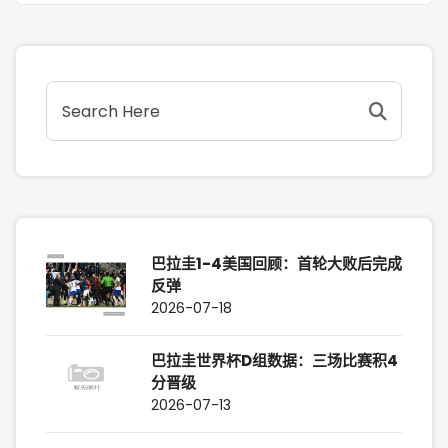
巴拉圭1-4美国回顾：首轮大败后完成
反弹
2026-07-18
巴拉圭世界杯D组数据：三场比赛积4
分晋级
2026-07-13