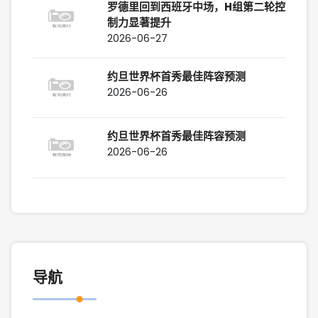
罗德里回到西班牙中场，H组第二轮控
制力显著提升
2026-06-27
约旦世界杯首秀最佳阵容预测
2026-06-26
约旦世界杯首秀最佳阵容预测
2026-06-26
导航