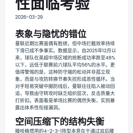
性面临考验
2026-03-29
表象与隐忧的错位
曼联近期比赛虽偶有胜绩，但中场拦截效率持续
下滑已成不争事实。数据显示，自2025年12月以
来，球队在英超中场区域的抢断成功率跌至48%
以下，远低于联赛前六球队平均56%的水平。更
值得警惕的是，这种防守端的松动并非孤立现
象，而是与攻防转换节奏失控形成恶性循环。当
对手轻易突破中圈防线后，曼联往往陷入被动回
追，导致由守转攻时缺乏组织层次，反击质量大
打折扣。表面看是单场比赛的偶然失衡，实则暴
露出体系性衔接漏洞。
空间压缩下的结构失衡
滕哈格惯用的4-2-3-1阵型本意在于通过双后腰