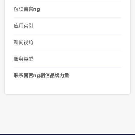
解读
南宫ng
应用实例
新闻视角
服务类型
联系
南宫ng相信品牌力量