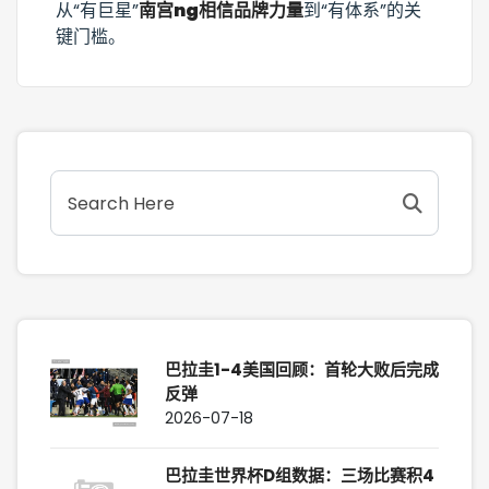
从“有巨星”
南宫ng相信品牌力量
到“有体系”的关
键门槛。
巴拉圭1-4美国回顾：首轮大败后完成
反弹
2026-07-18
巴拉圭世界杯D组数据：三场比赛积4