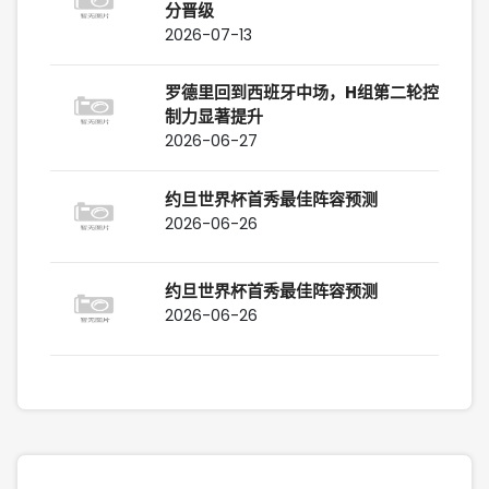
分晋级
2026-07-13
罗德里回到西班牙中场，H组第二轮控
制力显著提升
2026-06-27
约旦世界杯首秀最佳阵容预测
2026-06-26
约旦世界杯首秀最佳阵容预测
2026-06-26