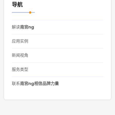
导航
解读
南宫ng
应用实例
新闻视角
服务类型
联系
南宫ng相信品牌力量