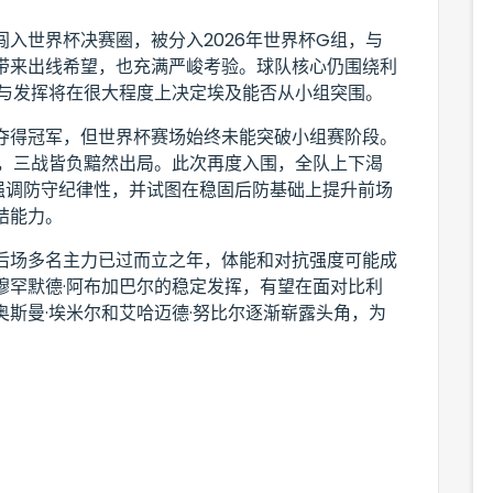
入世界杯决赛圈，被分入2026年世界杯G组，与
带来出线希望，也充满严峻考验。球队核心仍围绕利
态与发挥将在很大程度上决定埃及能否从小组突围。
夺得冠军，但世界杯赛场始终未能突破小组赛阶段。
界杯，三战皆负黯然出局。此次再度入围，全队上下渴
强调防守纪律性，并试图在稳固后防基础上提升前场
结能力。
后场多名主力已过而立之年，体能和对抗强度可能成
穆罕默德·阿布加巴尔的稳定发挥，有望在面对比利
斯曼·埃米尔和艾哈迈德·努比尔逐渐崭露头角，为