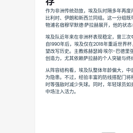
存
作为非洲传统劲旅，埃及队时隔多年再度闯
比利时、伊朗和新西兰同组。这一分组既
物浦名宿穆罕默德·萨拉赫展开，他的状
埃及队近年来在非洲杯表现稳定，曾三次
自1990年后，埃及仅在2018年重返世
望改写历史。主教练赫瑟姆·埃尔-巴德里
创造力，尤其依赖萨拉赫的个人突破与终
从阵容结构看，埃及队整体年龄偏大，中
为隐患。不过，经验丰富的防线搭配门将
时等强敌时减少失球。同时，年轻球员如奥
中场注入活力。