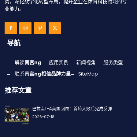
势，深化数字化转型布局，提升企业在体育科技领域的专
业能力。
导航
解读
南宫ng
应用实例
新闻视角
服务类型
联系
南宫ng相信品牌力量
SiteMap
推荐文章
巴拉圭1-4美国回顾：首轮大败后完成反弹
2026-07-18