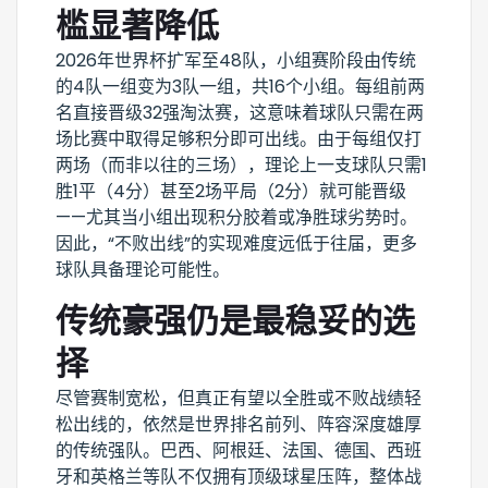
槛显著降低
2026年世界杯扩军至48队，小组赛阶段由传统
的4队一组变为3队一组，共16个小组。每组前两
名直接晋级32强淘汰赛，这意味着球队只需在两
场比赛中取得足够积分即可出线。由于每组仅打
两场（而非以往的三场），理论上一支球队只需1
胜1平（4分）甚至2场平局（2分）就可能晋级
——尤其当小组出现积分胶着或净胜球劣势时。
因此，“不败出线”的实现难度远低于往届，更多
球队具备理论可能性。
传统豪强仍是最稳妥的选
择
尽管赛制宽松，但真正有望以全胜或不败战绩轻
松出线的，依然是世界排名前列、阵容深度雄厚
的传统强队。巴西、阿根廷、法国、德国、西班
牙和英格兰等队不仅拥有顶级球星压阵，整体战