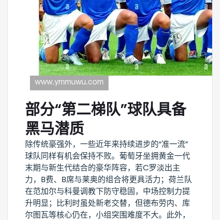
部分“第二梯队”球队具备
黑马潜质
除传统豪强外，一些近年来持续进步的“准一流”
球队同样有机会保持不败。葡萄牙坐拥黄金一代
末期与新生代结合的豪华阵容，若C罗淡出主
力，B费、B席与莱奥的组合将更具活力；荷兰队
在范加尔与科曼调教下防守稳固，中场控制力提
升明显；比利时虽处新老交替，但德布劳内、库
尔图瓦等核心仍在，小组突围难度不大。此外，