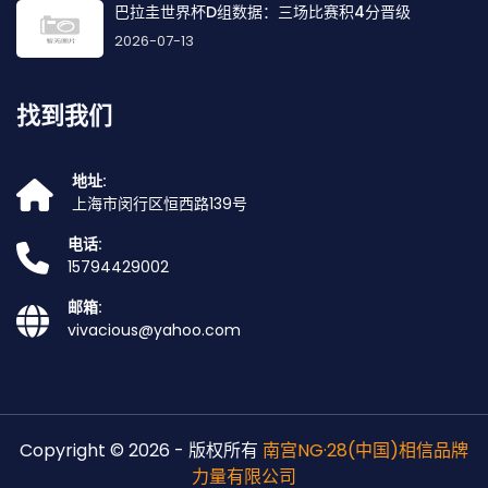
巴拉圭世界杯D组数据：三场比赛积4分晋级
2026-07-13
找到我们
地址:
上海市闵行区恒西路139号
电话:
15794429002
邮箱:
vivacious@yahoo.com
Copyright © 2026 - 版权所有
南宫NG·28(中国)相信品牌
力量有限公司