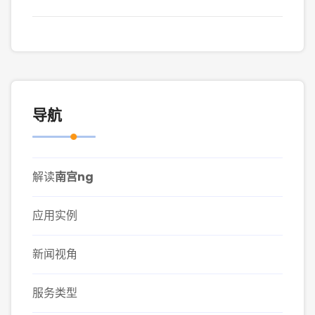
导航
解读
南宫ng
应用实例
新闻视角
服务类型