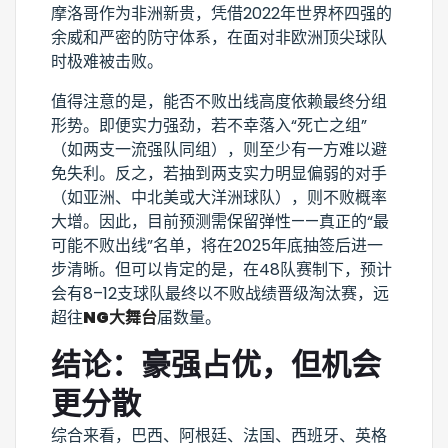
摩洛哥作为非洲新贵，凭借2022年世界杯四强的
余威和严密的防守体系，在面对非欧洲顶尖球队
时极难被击败。
值得注意的是，能否不败出线高度依赖最终分组
形势。即便实力强劲，若不幸落入“死亡之组”
（如两支一流强队同组），则至少有一方难以避
免失利。反之，若抽到两支实力明显偏弱的对手
（如亚洲、中北美或大洋洲球队），则不败概率
大增。因此，目前预测需保留弹性——真正的“最
可能不败出线”名单，将在2025年底抽签后进一
步清晰。但可以肯定的是，在48队赛制下，预计
会有8–12支球队最终以不败战绩晋级淘汰赛，远
超往
NG大舞台
届数量。
结论：豪强占优，但机会
更分散
综合来看，巴西、阿根廷、法国、西班牙、英格