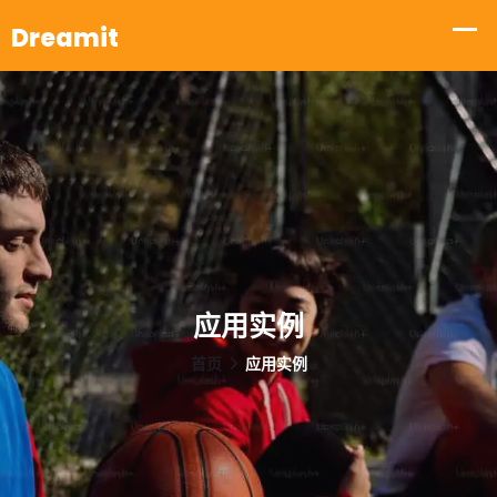
应用实例
首页
应用实例