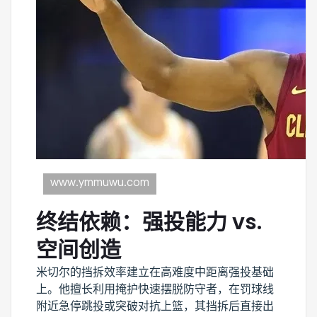
终结依赖：强投能力 vs.
空间创造
米切尔的挡拆效率建立在高难度中距离强投基础
上。他擅长利用掩护快速摆脱防守者，在罚球线
附近急停跳投或突破对抗上篮，其挡拆后直接出