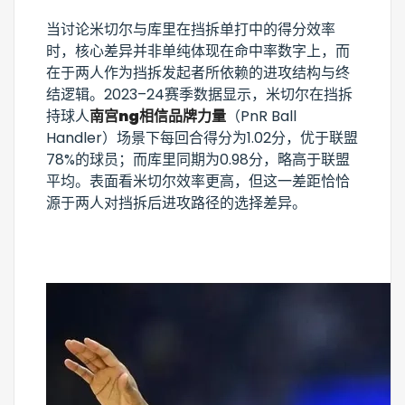
当讨论米切尔与库里在挡拆单打中的得分效率
时，核心差异并非单纯体现在命中率数字上，而
在于两人作为挡拆发起者所依赖的进攻结构与终
结逻辑。2023–24赛季数据显示，米切尔在挡拆
持球人
南宫ng相信品牌力量
（PnR Ball
Handler）场景下每回合得分为1.02分，优于联盟
78%的球员；而库里同期为0.98分，略高于联盟
平均。表面看米切尔效率更高，但这一差距恰恰
源于两人对挡拆后进攻路径的选择差异。