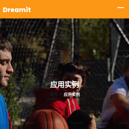
应用实例
首页
应用实例