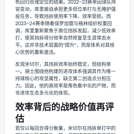
色回归合理定位的结果。2022–23赛季因球队阵
容变动，库里被迫承担更多低位单打与无掩护强
投任务，导致挡拆使用率下降、效率受损。而
2023–24赛季随着保罗加盟与格林组织权重回
调，库里重新聚焦于高位挡拆发起，减少低效单
打，使其挡拆得分效率自然修复至生涯常态水
平。这并非技术层面的“提升”，而是体系对其核
心优势的重新激活。
反观米切尔，其挡拆效率始终稳定，但结构单
一。骑士围绕他构建的进攻体系强调其作为唯一
持球核心的攻坚属性，缺乏第二创造点分担压
力。因此，他的高效率是角色集中化的产物，而
非进攻生态多元化的体现。
效率背后的战略价值再评
估
若仅以每回合得分衡量，米切尔在挡拆单打中的