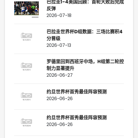
巴拉圭1-4美国回顾：首轮大败后完成
反弹
2026-07-18
巴拉圭世界杯D组数据：三场比赛积4
分晋级
2026-07-13
罗德里回到西班牙中场，H组第二轮控
制力显著提升
2026-06-27
约旦世界杯首秀最佳阵容预测
2026-06-26
约旦世界杯首秀最佳阵容预测
2026-06-26