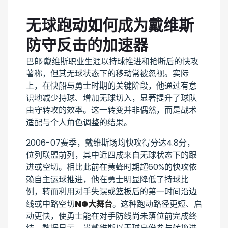
无球跑动如何成为戴维斯
防守反击的加速器
巴郎·戴维斯职业生涯以持球推进和抢断后的快攻
著称，但其无球状态下的移动常被忽视。实际
上，在快船与勇士时期的关键阶段，他通过有意
识地减少持球、增加无球切入，显著提升了球队
由守转攻的效率。这一转变并非偶然，而是战术
适配与个人角色调整的结果。
2006-07赛季，戴维斯场均快攻得分达4.8分，
位列联盟前列，其中近四成来自无球状态下的跟
进或空切。相比此前在黄蜂时期超60%的快攻依
赖自主运球推进，他在勇士明显降低了持球比
例，转而利用对手失误或篮板后的第一时间沿边
线或中路空切
NG大舞台
。这种跑动路径更短、启
动更快，使勇士能在对手防线尚未落位前完成终