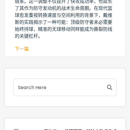
链条。这一调整不仅提升了快攻成功率，也延长
了其作为防守发动机的战术生命周期。在现代篮
球愈发重视转换速度与空间利用的背景下，戴维
斯的实践揭示了一种可能：顶级防守者未必需要
始终持球，精准的无球移动同样能成为撕裂防线
的关键杠杆。
下一篇