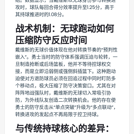
结。数据显示，当戴维斯以无球身份参与转换进
攻时，球队每回合得分效率提升至1.25分，高于
其持球推进时的1.08分。
战术机制：无球跑动如何
压缩防守反应时间
戴维斯的无球价值体现在他对转换节奏的“预判性
嵌入”。勇士当时的防守体系强调压迫与轮转，一
旦制造抢断或后场篮板，他并不等待控球权交
接，而是立即沿弱侧或强侧斜插篮下。这种跑动
迫使对方退防球员必须在回追过程中同时盯防多
个移动点，极大压缩了防守决策窗口。尤其在对
阵阵地战强队时，戴维斯的无球切入常吸引协
防，为外线队友创造二次转换机会。他的存在使
勇士的防守反击从“单点突破”升级为“多点联动”，
转换进攻的发起点不再局限于控卫持球。
与传统持球核心的差异：