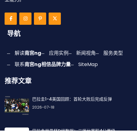
导航
解读
南宫ng
应用实例
新闻视角
服务类型
联系
南宫ng相信品牌力量
SiteMap
推荐文章
巴拉圭1-4美国回顾：首轮大败后完成反弹
2026-07-18
巴拉圭世界杯D组数据：三场比赛积4分晋级