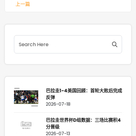
上一篇
巴拉圭1-4美国回顾：首轮大败后完成
反弹
2026-07-18
巴拉圭世界杯D组数据：三场比赛积4
分晋级
2026-07-13