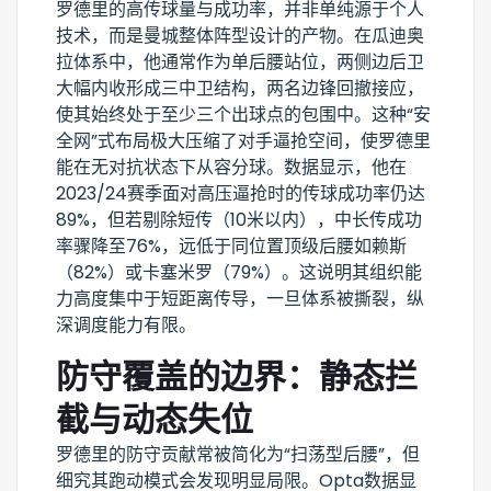
罗德里的高传球量与成功率，并非单纯源于个人
技术，而是曼城整体阵型设计的产物。在瓜迪奥
拉体系中，他通常作为单后腰站位，两侧边后卫
大幅内收形成三中卫结构，两名边锋回撤接应，
使其始终处于至少三个出球点的包围中。这种“安
全网”式布局极大压缩了对手逼抢空间，使罗德里
能在无对抗状态下从容分球。数据显示，他在
2023/24赛季面对高压逼抢时的传球成功率仍达
89%，但若剔除短传（10米以内），中长传成功
率骤降至76%，远低于同位置顶级后腰如赖斯
（82%）或卡塞米罗（79%）。这说明其组织能
力高度集中于短距离传导，一旦体系被撕裂，纵
深调度能力有限。
防守覆盖的边界：静态拦
截与动态失位
罗德里的防守贡献常被简化为“扫荡型后腰”，但
细究其跑动模式会发现明显局限。Opta数据显