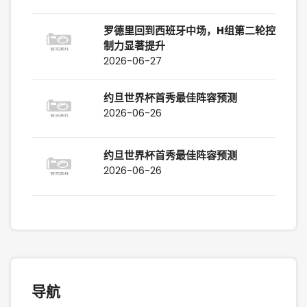
罗德里回到西班牙中场，H组第二轮控
制力显著提升
2026-06-27
约旦世界杯首秀最佳阵容预测
2026-06-26
约旦世界杯首秀最佳阵容预测
2026-06-26
导航