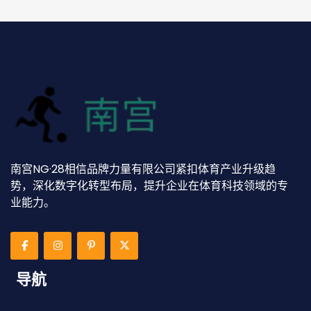
南宫NG·28相信品牌力量有限公司紧扣体育产业升级趋
势，深化数字化转型布局，提升企业在体育科技领域的专
业能力。
导航